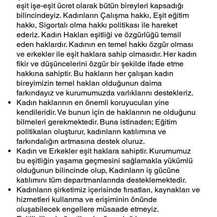
eşit işe-eşit ücret olarak bütün bireyleri kapsadığı
bilincindeyiz. Kadınların Çalışma hakkı, Eşit eğitim
hakkı, Sigortalı olma hakkı politikası ile hareket
ederiz. Kadın Hakları eşitliği ve özgürlüğü temsil
eden haklardır. Kadının en temel hakkı özgür olması
ve erkekler ile eşit haklara sahip olmasıdır. Her kadın
fikir ve düşüncelerini özgür bir şekilde ifade etme
hakkına sahiptir. Bu hakların her çalışan kadın
bireyimizin temel hakları olduğunun daima
farkındayız ve kurumumuzda varlıklarını destekleriz.
Kadın haklarının en önemli koruyucuları yine
kendileridir. Ve bunun için de haklarının ne olduğunu
bilmeleri gerekmektedir. Buna istinaden; Eğitim
politikaları oluşturur, kadınların katılımına ve
farkındalığın artmasına destek oluruz.
Kadın ve Erkekler eşit haklara sahiptir. Kurumumuz
bu eşitliğin yaşama geçmesini sağlamakla yükümlü
olduğunun bilincinde olup, Kadınların iş gücüne
katılımını tüm departmanlarında desteklemektedir.
Kadınların şirketimiz içerisinde fırsatları, kaynakları ve
hizmetleri kullanma ve erişiminin önünde
oluşabilecek engellere müsaade etmeyiz.